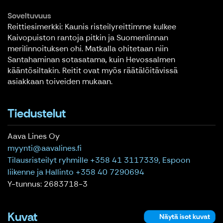
Soveltuvuus
Reittiesimerkki: Kaunis risteilyreittimme kulkee
Kaivopuiston rantoja pitkin ja Suomenlinnan
merilinnoituksen ohi. Matkalla ohitetaan niin
Santahaminan sotasatama, kuin Hevossalmen
kääntösiltakin. Reitit ovat myös räätälöitävissä
asiakkaan toiveiden mukaan.
Tiedustelut
Aava Lines Oy
myynti@aavalines.fi
Tilausristeilyt ryhmille +358 41 3117339, Espoon
liikenne ja Hallinto +358 40 7290694
Y-tunnus: 2683718-3
Kuvat
Näytä isot kuvat