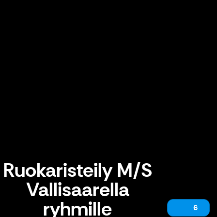
Ruokaristeily M/S
Vallisaarella
ryhmille
6
Ruokaristeily M/S Vallisaarella ryhmille