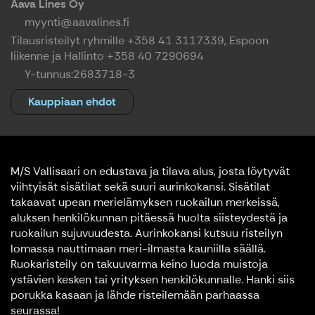
Aava Lines Oy
myynti@aavalines.fi
Tilausristeilyt ryhmille +358 41 3117339, Espoon
liikenne ja Hallinto +358 40 7290694
Y-tunnus:
2683718-3
Kauppiaan ehdot
M/S Vallisaari on edustava ja tilava alus, josta löytyvät
viihtyisät sisätilat sekä suuri aurinkokansi. Sisätilat
takaavat upean merielämyksen ruokailun merkeissä,
aluksen henkilökunnan pitäessä huolta siisteydestä ja
ruokailun sujuvuudesta. Aurinkokansi kutsuu risteilyn
lomassa nauttimaan meri-ilmasta kauniilla säällä.
Ruokaristeily on takuuvarma keino luoda muistoja
ystävien kesken tai yrityksen henkilökunnalle. Hanki siis
porukka kasaan ja lähde risteilemään parhaassa
seurassa!