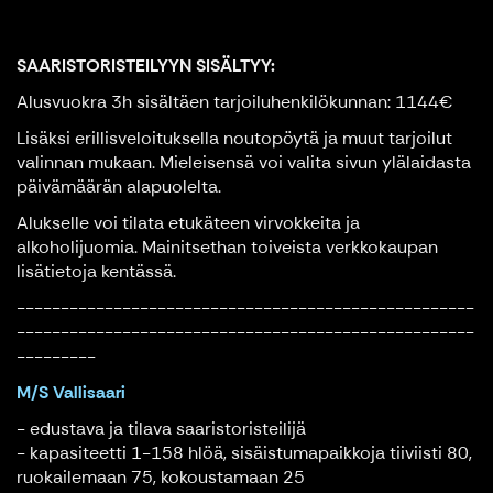
SAARISTORISTEILYYN SISÄLTYY:
Alusvuokra 3h sisältäen tarjoiluhenkilökunnan: 1144€
Lisäksi erillisveloituksella noutopöytä ja muut tarjoilut
valinnan mukaan. Mieleisensä voi valita sivun ylälaidasta
päivämäärän alapuolelta.
Alukselle voi tilata etukäteen virvokkeita ja
alkoholijuomia. Mainitsethan toiveista verkkokaupan
lisätietoja kentässä.
----------------------------------------------------
----------------------------------------------------
---------
M/S Vallisaari
- edustava ja tilava saaristoristeilijä
- kapasiteetti 1-158 hlöä, sisäistumapaikkoja tiiviisti 80,
ruokailemaan 75, kokoustamaan 25