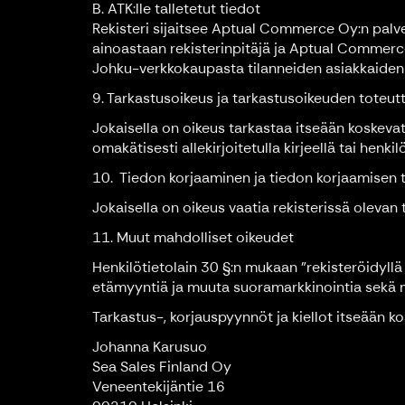
B. ATK:lle talletetut tiedot
Rekisteri sijaitsee Aptual Commerce Oy:n palveli
ainoastaan rekisterinpitäjä ja Aptual Commerc
Johku-verkkokaupasta tilanneiden asiakkaiden 
9. Tarkastusoikeus ja tarkastusoikeuden toteu
Jokaisella on oikeus tarkastaa itseään koskevat
omakätisesti allekirjoitetulla kirjeellä tai henki
10. Tiedon korjaaminen ja tiedon korjaamisen
Jokaisella on oikeus vaatia rekisterissä olevan t
11. Muut mahdolliset oikeudet
Henkilötietolain 30 §:n mukaan ”rekisteröidyllä
etämyyntiä ja muuta suoramarkkinointia sekä ma
Tarkastus-, korjauspyynnöt ja kiellot itseään ko
Johanna Karusuo
Sea Sales Finland Oy
Veneentekijäntie 16