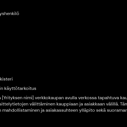
eyshenkilö
isteri
rin käyttötarkoitus
 [Yrityksen nimi] verkkokaupan avulla verkossa tapahtuva kaup
ittelytietojen välittäminen kauppiaan ja asiakkaan välillä. Tä
mahdollistaminen ja asiakassuhteen ylläpito sekä suoramarkkin