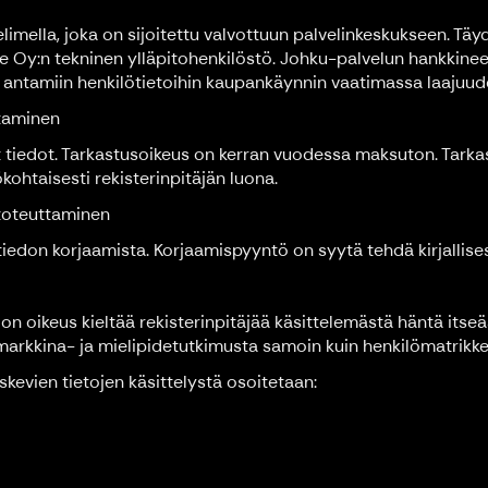
mella, joka on sijoitettu valvottuun palvelinkeskukseen. Täydel
e Oy:n tekninen ylläpitohenkilöstö. Johku-palvelun hankkine
antamiin henkilötietoihin kaupankäynnin vaatimassa laajuud
ttaminen
 tiedot. Tarkastusoikeus on kerran vuodessa maksuton. Tarkas
lökohtaisesti rekisterinpitäjän luona.
 toteuttaminen
iedon korjaamista. Korjaamispyyntö on syytä tehdä kirjallisesti
 on oikeus kieltää rekisterinpitäjää käsittelemästä häntä its
rkkina- ja mielipidetutkimusta samoin kuin henkilömatrikkel
skevien tietojen käsittelystä osoitetaan: