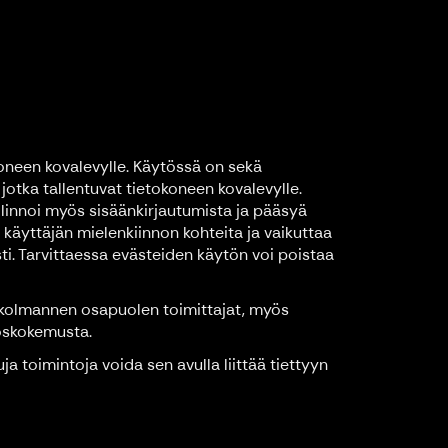
koneen kovalevylle. Käytössä on sekä
 jotka tallentuvat tietokoneen kovalevylle.
llinnoi myös sisäänkirjautumista ja pääsyä
la käyttäjän mielenkiinnon kohteita ja vaikuttaa
i. Tarvittaessa evästeiden käytön voi poistaa
 kolmannen osapuolen toimittajat, myös
noskokemusta.
uja toimintoja voida sen avulla liittää tiettyyn