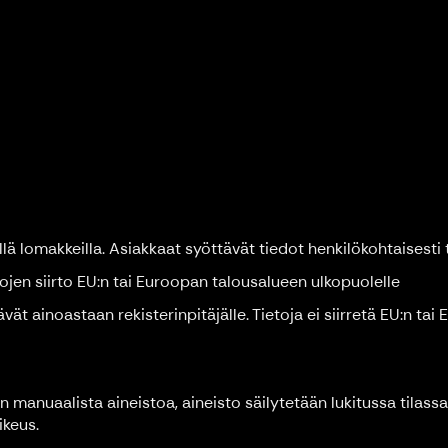
lä lomakkeilla. Asiakkaat syöttävät tiedot henkilökohtaisest
ojen siirto EU:n tai Euroopan talousalueen ulkopuolelle
vät ainoastaan rekisterinpitäjälle. Tietoja ei siirretä EU:n ta
n manuaalista aineistoa, aineisto säilytetään lukitussa tilassa 
ikeus.