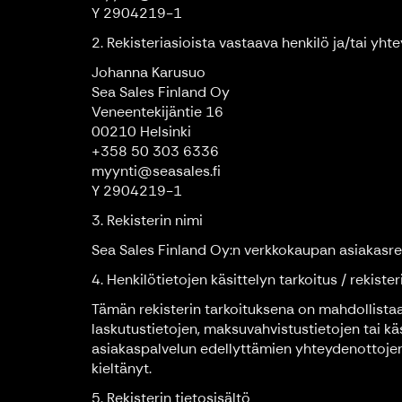
Y 2904219-1
2. Rekisteriasioista vastaava henkilö ja/tai yht
Johanna Karusuo
Sea Sales Finland Oy
Veneentekijäntie 16
00210 Helsinki
+358 50 303 6336
myynti@seasales.fi
Y 2904219-1
3. Rekisterin nimi
Sea Sales Finland Oy:n verkkokaupan asiakasrek
4. Henkilötietojen käsittelyn tarkoitus / rekiste
Tämän rekisterin tarkoituksena on mahdollistaa
laskutustietojen, maksuvahvistustietojen tai käs
asiakaspalvelun edellyttämien yhteydenottojen 
kieltänyt.
5. Rekisterin tietosisältö