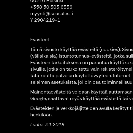
00210 Helsinki
+358 50 303 6336
myynti@seasales.fi
Y 2904219-1
Evästeet
Tämä sivusto käyttää evästeitä (cookies). Sivus
(väliaikaisia) istuntotunnus-evästeitä, jotka su
Evästeen tarkoituksena on parantaa käyttökokem
sivuille, jotka on tarkoitettu vain rekisteröityn
tätä kautta palvelun käytettävyyteen. Internet
selaimen asetuksista, jolloin osa toiminnallisuu
Mainontaevästeitä voidaan käyttää auttamaan 
Google, saattavat myös käyttää evästeitä tai v
Evästeiden ja verkkojäljitteiden avulla kerätyt t
henkilöön.
Luotu: 3.1.2018