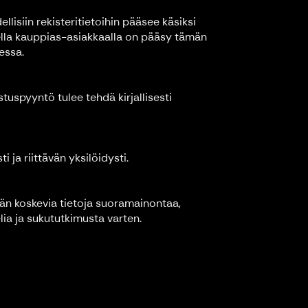
lisiin rekisteritietoihin pääsee käsiksi
ella kauppias-asiakkaalla on pääsy tämän
essa.
tuspyyntö tulee tehdä kirjallisesti
 ja riittävän yksilöidysti.
eään koskevia tietoja suoramainontaa,
ia ja sukututkimusta varten.