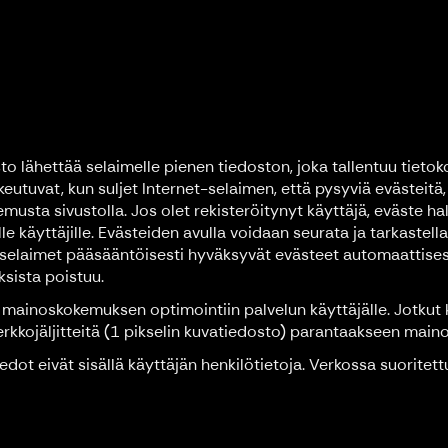
to lähettää selaimelle pienen tiedoston, joka tallentuu tieto
lkeutuvat, kun suljet Internet-selaimen, että pysyviä evästeitä,
usta sivustolla. Jos olet rekisteröitynyt käyttäjä, eväste ha
eille käyttäjille. Evästeiden avulla voidaan seurata ja tarkastel
-selaimet pääsääntöisesti hyväksyvät evästeet automaattisest
ksista poistuu.
mainoskokemuksen optimointiin palvelun käyttäjälle. Jotkut
erkkojäljitteitä (1 pikselin kuvatiedosto) parantaakseen mai
iedot eivät sisällä käyttäjän henkilötietoja. Verkossa suoritett