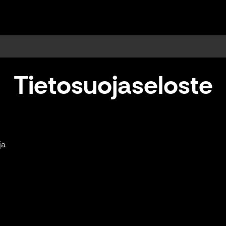
land Oy
Tietosuojaseloste
ja