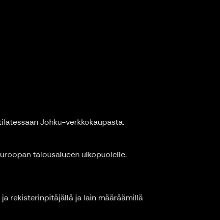
i tilatessaan Johku-verkkokaupasta.
i Euroopan talousalueen ulkopuolelle.
ja rekisterinpitäjällä ja lain määräämillä