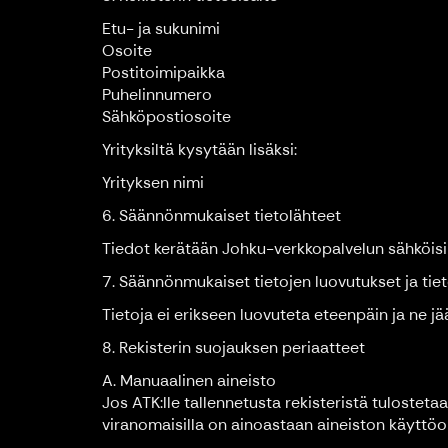
Etu- ja sukunimi
Osoite
Postitoimipaikka
Puhelinnumero
Sähköpostiosoite
Yrityksiltä kysytään lisäksi:
Yrityksen nimi
6. Säännönmukaiset tietolähteet
Tiedot kerätään Johku-verkkopalvelun sähköisil
7. Säännönmukaiset tietojen luovutukset ja tiet
Tietoja ei erikseen luovuteta eteenpäin ja ne jää
8. Rekisterin suojauksen periaatteet
A. Manuaalinen aineisto
Jos ATK:lle tallennetusta rekisteristä tulostetaa
viranomaisilla on ainoastaan aineiston käyttöo